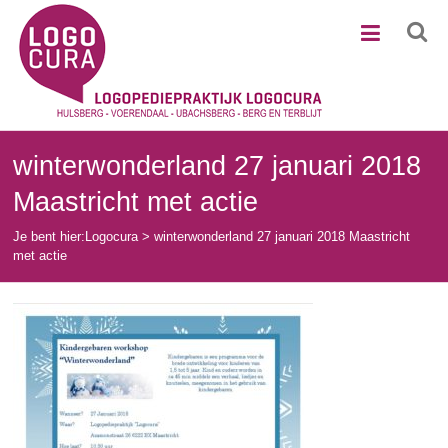
Ga
Logocura
naar
de
inhoud
winterwonderland 27 januari 2018
Maastricht met actie
Je bent hier:
Logocura
>
winterwonderland 27 januari 2018 Maastricht
met actie