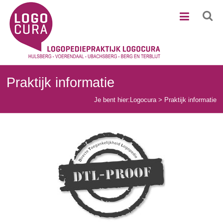
Ga
Logocura
naar
de
inhoud
Praktijk informatie
Je bent hier:
Logocura
>
Praktijk informatie