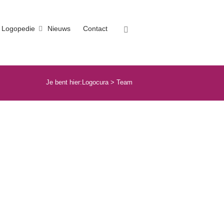
Logopedie
Nieuws
Contact
Je bent hier:
Logocura
>
Team