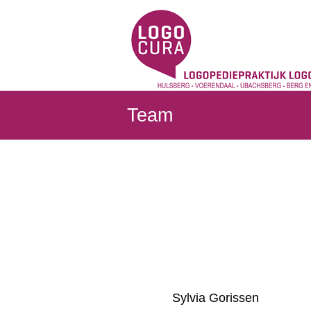
Ga
naar
Logocura
de
inhoud
Team
Sylvia Gorissen