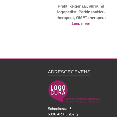
Praktijkeigenaar, allround
logopedist, ParkinsonNet-
therapeut, OMFT-therapeut
Lees meer
ADRESGEGEVENS
Schoolstraat 8
6336 AR Hulsberg