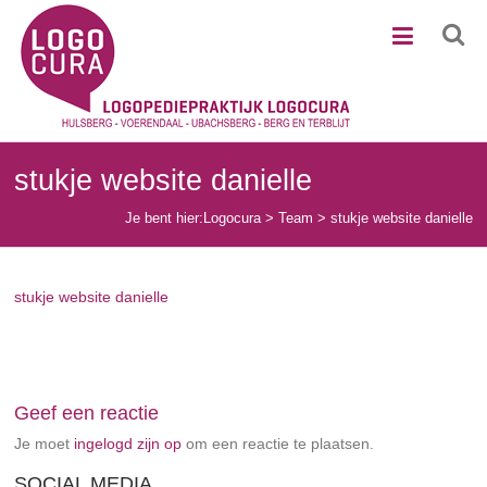
Ga
Logocura
naar
de
inhoud
stukje website danielle
Je bent hier:
Logocura
>
Team
>
stukje website danielle
stukje website danielle
Geef een reactie
Je moet
ingelogd zijn op
om een reactie te plaatsen.
SOCIAL MEDIA