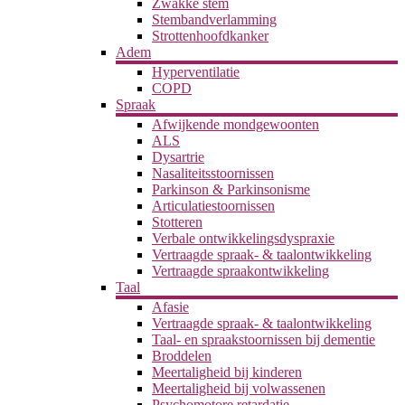
Zwakke stem
Stembandverlamming
Strottenhoofdkanker
Adem
Hyperventilatie
COPD
Spraak
Afwijkende mondgewoonten
ALS
Dysartrie
Nasaliteitsstoornissen
Parkinson & Parkinsonisme
Articulatiestoornissen
Stotteren
Verbale ontwikkelingsdyspraxie
Vertraagde spraak- & taalontwikkeling
Vertraagde spraakontwikkeling
Taal
Afasie
Vertraagde spraak- & taalontwikkeling
Taal- en spraakstoornissen bij dementie
Broddelen
Meertaligheid bij kinderen
Meertaligheid bij volwassenen
Psychomotore retardatie