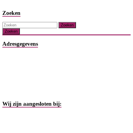
Zoeken
Zoeken
Adresgegevens
Schoolstraat 8
6336 AR Hulsberg
Nederland
T +31 (0)45 405 1888
E info@logocura.nl
W www.logocura.nl
Wij zijn aangesloten bij: