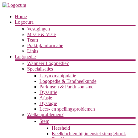
Ga
naar
de
Logocura
Home
inhoud
Logocura
Vestigingen
Missie & Visie
Team
Praktijk informatie
Links
Logopedie
Wanneer Logopedie?
Specialisaties
Larynxmanipulatie
Logopedie & Tandheelkunde
Parkinson & Parkinsonisme
Dysartrie
Afasie
Dysfagie
Lees- en spellingsproblemen
Welke problemen?
Stem
Heesheid
Keelklachten bij intensief stemgebruik