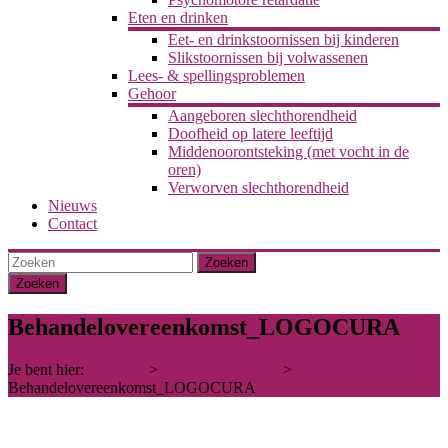
Eten en drinken
Eet- en drinkstoornissen bij kinderen
Slikstoornissen bij volwassenen
Lees- & spellingsproblemen
Gehoor
Aangeboren slechthorendheid
Doofheid op latere leeftijd
Middenoorontsteking (met vocht in de
oren)
Verworven slechthorendheid
Nieuws
Contact
Zoeken
Behandelovereenkomst_LOGOCURA
Je bent hier:
Logocura
>
Praktijk informatie
>
Behandelovereenkomst_LOGOCURA