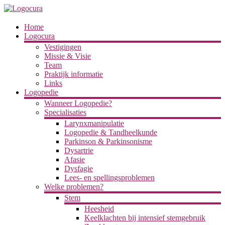
Ga
naar
de
Logocura
Home
inhoud
Logocura
Vestigingen
Missie & Visie
Team
Praktijk informatie
Links
Logopedie
Wanneer Logopedie?
Specialisaties
Larynxmanipulatie
Logopedie & Tandheelkunde
Parkinson & Parkinsonisme
Dysartrie
Afasie
Dysfagie
Lees- en spellingsproblemen
Welke problemen?
Stem
Heesheid
Keelklachten bij intensief stemgebruik