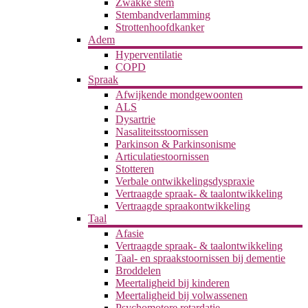
Zwakke stem
Stembandverlamming
Strottenhoofdkanker
Adem
Hyperventilatie
COPD
Spraak
Afwijkende mondgewoonten
ALS
Dysartrie
Nasaliteitsstoornissen
Parkinson & Parkinsonisme
Articulatiestoornissen
Stotteren
Verbale ontwikkelingsdyspraxie
Vertraagde spraak- & taalontwikkeling
Vertraagde spraakontwikkeling
Taal
Afasie
Vertraagde spraak- & taalontwikkeling
Taal- en spraakstoornissen bij dementie
Broddelen
Meertaligheid bij kinderen
Meertaligheid bij volwassenen
Psychomotore retardatie