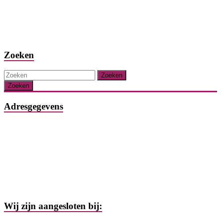
Zoeken
Zoeken
Adresgegevens
Schoolstraat 8
6336 AR Hulsberg
Nederland
T +31 (0)45 405 1888
E info@logocura.nl
W www.logocura.nl
Wij zijn aangesloten bij: