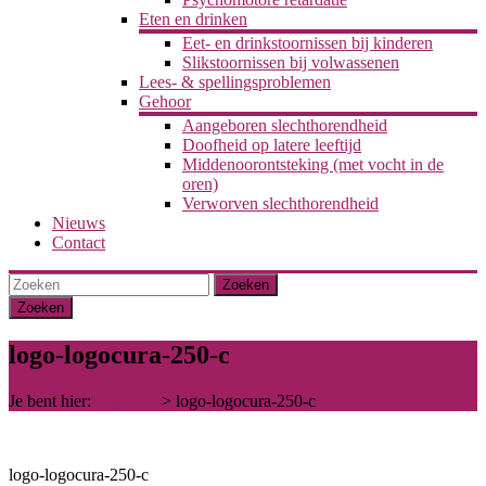
Eten en drinken
Eet- en drinkstoornissen bij kinderen
Slikstoornissen bij volwassenen
Lees- & spellingsproblemen
Gehoor
Aangeboren slechthorendheid
Doofheid op latere leeftijd
Middenoorontsteking (met vocht in de
oren)
Verworven slechthorendheid
Nieuws
Contact
Zoeken
logo-logocura-250-c
Je bent hier:
Logocura
>
logo-logocura-250-c
logo-logocura-250-c