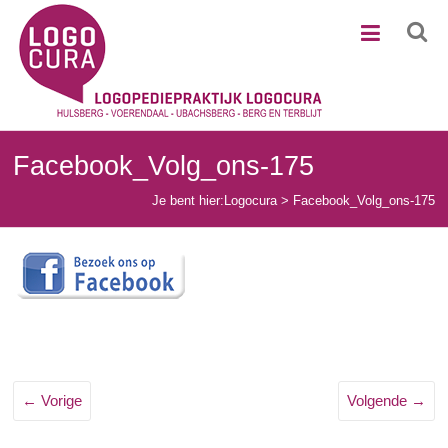
Ga
Logocura
naar
de
inhoud
Facebook_Volg_ons-175
Je bent hier:
Logocura
>
Facebook_Volg_ons-175
← Vorige
Volgende →